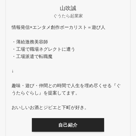
山吹誠
ぐうたら起業家
情報発信×エンタメ創作ボーカリスト＝遊び人
・薄給激務美容師
・工場で職場ネグレクトに遭う
・工場派遣で転職魔
↓
趣味・遊び・仲間との時間で人生を埋め尽くせる『ぐ
うたらぐらし』を提案してます。
おいしいお酒とジビエと下町が好き。
自己紹介