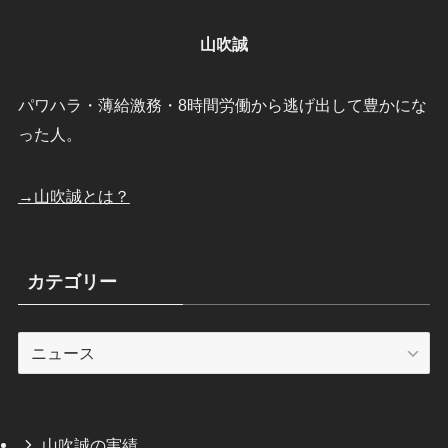
山吹誠
パワハラ・薄給激務・8時間労働から逃げ出して豊かにな
った人。
→山吹誠とは？
カテゴリー
カ
テ
ゴ
リ
ー
山吹誠の実績