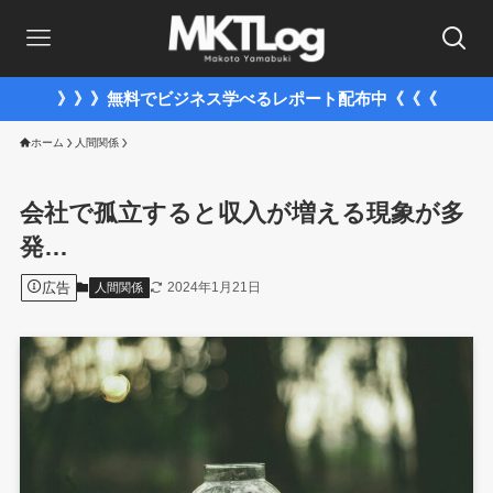
》》》無料でビジネス学べるレポート配布中《《《
ホーム
人間関係
会社で孤立すると収入が増える現象が多
発…
広告
2024年1月21日
人間関係